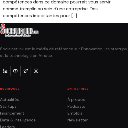
compétences dans ce domaine pourrait vous servir
comme tremplin au sein d’une entreprise. Des
compétences importantes pour […]
Socialnetlink est le média de référence sur l'innovation, les startups
et la technologie en Afrique.
RUBRIQUES
ENTREPRISE
Actualités
À propos
Startups
Podcasts
Financement
Emplois
Data & Intelligence
Newsletter
Leaders