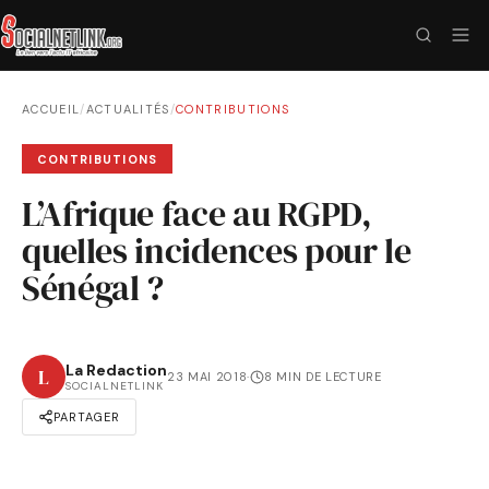
ACCUEIL
/
ACTUALITÉS
/
CONTRIBUTIONS
CONTRIBUTIONS
L’Afrique face au RGPD,
quelles incidences pour le
Sénégal ?
La Redaction
L
23 MAI 2018
·
8 MIN DE LECTURE
SOCIALNETLINK
PARTAGER