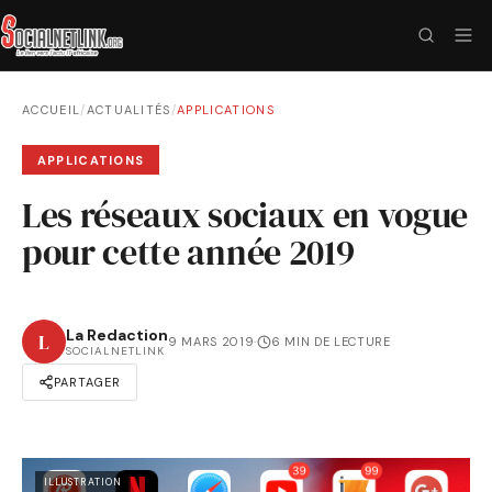
ACCUEIL
/
ACTUALITÉS
/
APPLICATIONS
APPLICATIONS
Les réseaux sociaux en vogue
pour cette année 2019
La Redaction
L
9 MARS 2019
·
6 MIN DE LECTURE
SOCIALNETLINK
PARTAGER
ILLUSTRATION