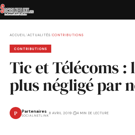
ACCUEIL
/
ACTUALITÉS
/
CONTRIBUTIONS
CONTRIBUTIONS
Tic et Télécoms : 
plus négligé par n
Partenaires
P
8 AVRIL 2019
·
4 MIN DE LECTURE
SOCIALNETLINK