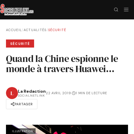
ACCUEIL
/
ACTUALITÉS
/
SÉCURITÉ
SÉCURITÉ
Quand la Chine espionne le
monde à travers Huawei…
La Redaction
L
22 AVRIL 2019
·
1 MIN DE LECTURE
SOCIALNETLINK
PARTAGER
ILLUSTRATION