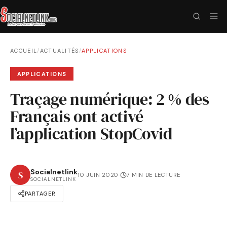
ACCUEIL
/
ACTUALITÉS
/
APPLICATIONS
APPLICATIONS
Traçage numérique: 2 % des
Français ont activé
l’application StopCovid
Socialnetlink
S
10 JUIN 2020
·
7 MIN DE LECTURE
SOCIALNETLINK
PARTAGER