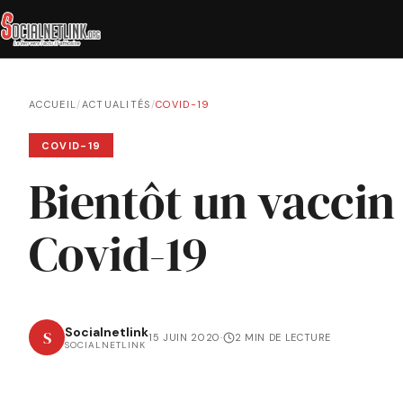
ACCUEIL
/
ACTUALITÉS
/
COVID-19
COVID-19
Bientôt un vaccin
Covid-19
Socialnetlink
S
15 JUIN 2020
·
2 MIN DE LECTURE
SOCIALNETLINK