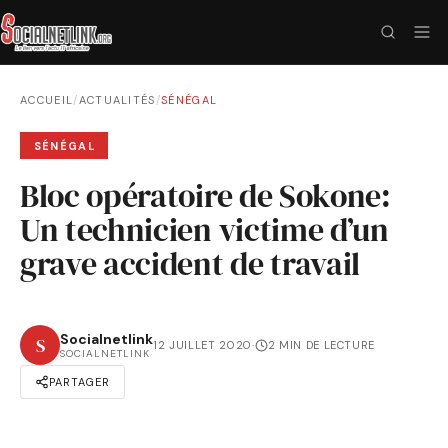
ACCUEIL
/
ACTUALITÉS
/
SÉNÉGAL
SÉNÉGAL
Bloc opératoire de Sokone:
Un technicien victime d’un
grave accident de travail
Socialnetlink
S
12 JUILLET 2020
·
2 MIN DE LECTURE
SOCIALNETLINK
PARTAGER