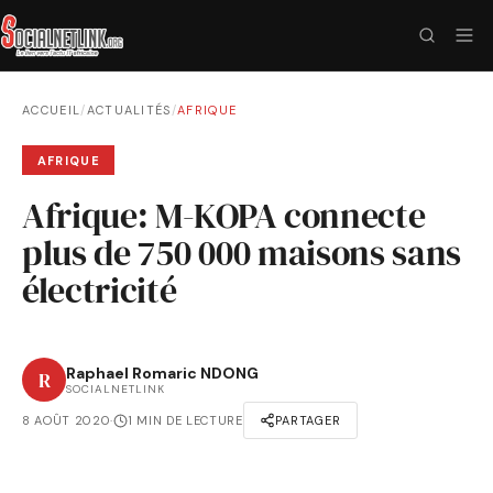
ACCUEIL
/
ACTUALITÉS
/
AFRIQUE
AFRIQUE
Afrique: M-KOPA connecte
plus de 750 000 maisons sans
électricité
Raphael Romaric NDONG
R
SOCIALNETLINK
8 AOÛT 2020
·
1 MIN DE LECTURE
PARTAGER