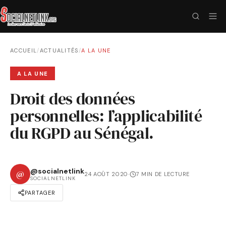
ACCUEIL
/
ACTUALITÉS
/
A LA UNE
A LA UNE
Droit des données
personnelles: l’applicabilité
du RGPD au Sénégal.
@socialnetlink
@
24 AOÛT 2020
·
7 MIN DE LECTURE
SOCIALNETLINK
PARTAGER