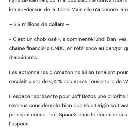
ligne de Karman, qui marque selon la convention in
km au-dessus de la Terre. Mais elle n’a encore ja
– 2,8 millions de dollars –
« C’est un choix osé », a commenté lundi Dan Ives,
chaîne financière CNBC, en référence au danger qu
d’accidents.
Les actionnaires d’Amazon ne lui en tenaient pour l
reculait juste de 0,12% peu après l’ouverture de W
L’espace représente pour Jeff Bezos une priorité 
revenus considérable, bien que Blue Origin soit ac
principal concurrent SpaceX dans le domaine des s
l’espace.