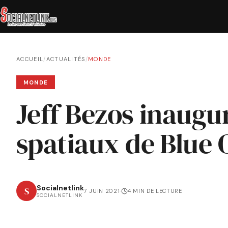
ACCUEIL
/
ACTUALITÉS
/
MONDE
MONDE
Jeff Bezos inaugu
spatiaux de Blue 
Socialnetlink
S
7 JUIN 2021
·
4 MIN DE LECTURE
SOCIALNETLINK