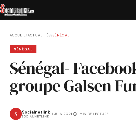
ACCUEIL
/
ACTUALITÉS
/
SÉNÉGAL
SÉNÉGAL
Sénégal- Facebook
groupe Galsen Fu
Socialnetlink
S
11 JUIN 2021
·
1 MIN DE LECTURE
SOCIALNETLINK