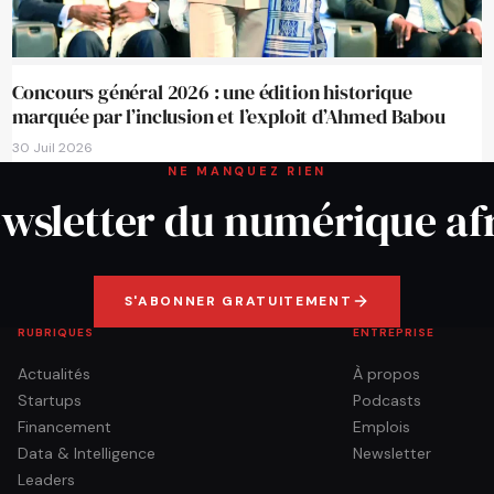
Concours général 2026 : une édition historique
marquée par l’inclusion et l’exploit d’Ahmed Babou
30 Juil 2026
NE MANQUEZ RIEN
wsletter du numérique af
S'ABONNER GRATUITEMENT
RUBRIQUES
ENTREPRISE
Actualités
À propos
Startups
Podcasts
Financement
Emplois
Data & Intelligence
Newsletter
Leaders