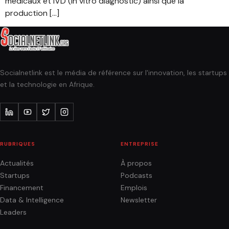
médicaux et IVD (in vitro diagnostic) ainsi que la
production […]
Socialnetlink est le média de référence sur l'innovation, les startups
et la technologie en Afrique.
RUBRIQUES
ENTREPRISE
Actualités
À propos
Startups
Podcasts
Financement
Emplois
Data & Intelligence
Newsletter
Leaders