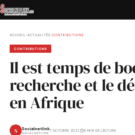
ACCUEIL
/
ACTUALITÉS
/
CONTRIBUTIONS
CONTRIBUTIONS
Il est temps de bo
recherche et le 
en Afrique
Socialnetlink
S
7 OCTOBRE 2021
·
8 MIN DE LECTURE
SOCIALNETLINK