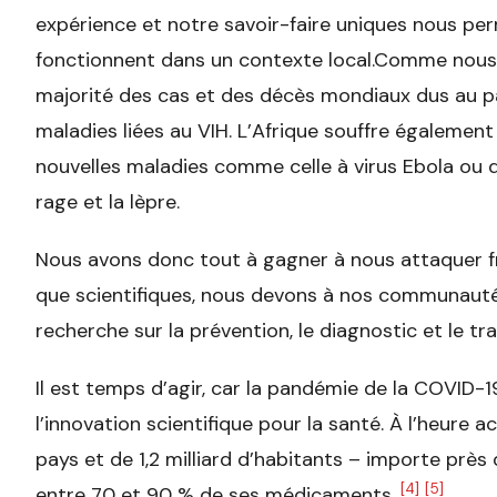
expérience et notre savoir-faire uniques nous perm
fonctionnent dans un contexte local.
Comme nous le
majorité des cas et des décès mondiaux dus au pa
maladies liées au VIH. L’Afrique souffre égalemen
nouvelles maladies comme celle à virus Ebola ou 
rage et la lèpre.
Nous avons donc tout à gagner à nous attaquer f
que scientifiques, nous devons à nos communautés
recherche sur la prévention, le diagnostic et le t
Il est temps d’agir, car la pandémie de la COVID-19
l’innovation scientifique pour la santé. À l’heure a
pays et de 1,2 milliard d’habitants – importe près
[4]
[5]
entre 70 et 90 % de ses médicaments.