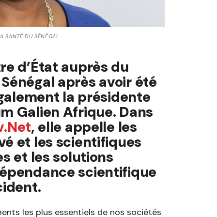
LA SANTÉ DU SÉNÉGAL
tre d’État auprès du
 Sénégal après avoir été
 également la présidente
um Galien Afrique. Dans
v.Net
, elle appelle les
é et les scientifiques
s et les solutions
dépendance scientifique
cident.
ents les plus essentiels de nos sociétés