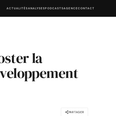
ACTUALITÉS
ANALYSES
PODCASTS
AGENCE
CONTACT
oster la
développement
PARTAGER