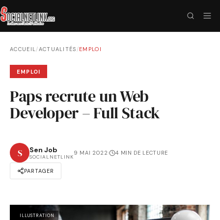
ACCUEIL
/
ACTUALITÉS
/
EMPLOI
EMPLOI
Paps recrute un Web
Developer – Full Stack
Sen Job
S
9 MAI 2022
·
4 MIN DE LECTURE
SOCIALNETLINK
PARTAGER
ILLUSTRATION