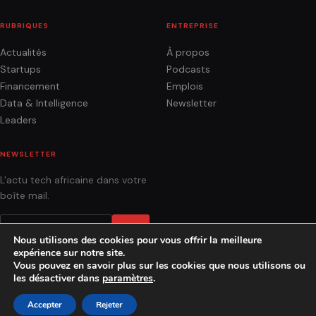
RUBRIQUES
ENTREPRISE
Actualités
À propos
Startups
Podcasts
Financement
Emplois
Data & Intelligence
Newsletter
Leaders
NEWSLETTER
L'actu tech africaine dans votre
boîte mail.
OK
Nous utilisons des cookies pour vous offrir la meilleure
expérience sur notre site.
Vous pouvez en savoir plus sur les cookies que nous utilisons ou
les désactiver dans
paramètres
.
ACTUALITÉS
ANALYSES
PODCASTS
AGENCE
CONTACT
Accepter
Rejeter
© 2026 Socialnetlink · Fait à Dakar, Sénégal.