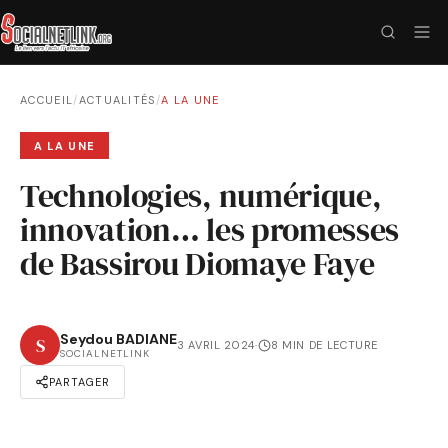
ACCUEIL
/
ACTUALITÉS
/
A LA UNE
A LA UNE
Technologies, numérique,
innovation… les promesses
de Bassirou Diomaye Faye
Seydou BADIANE
S
3 AVRIL 2024
·
8 MIN DE LECTURE
SOCIALNETLINK
PARTAGER