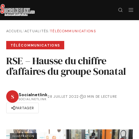
ACCUEIL
/
ACTUALITÉS
/
TÉLÉCOMMUNICATIONS
TÉLÉCOMMUNICATIONS
RSE – Hausse du chiffre
d’affaires du groupe Sonatal
Socialnetlink
S
28 JUILLET 2022
·
3 MIN DE LECTURE
SOCIALNETLINK
PARTAGER
ILLUSTRATION