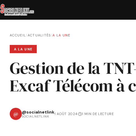
ACCUEIL
/
ACTUALITÉS
/
A LA UNE
A LA UNE
Gestion de la TNT
Excaf Télécom à c
@socialnetlink
@
1 AOÛT 2024
·
1 MIN DE LECTURE
SOCIALNETLINK