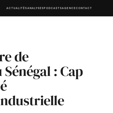
ACTUALITÉS
ANALYSES
PODCASTS
AGENCE
CONTACT
re de
 Sénégal : Cap
té
industrielle