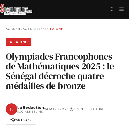
ACCUEIL
/
ACTUALITÉS
/
A LA UNE
A LA UNE
Olympiades Francophones
de Mathématiques 2025 : le
Sénégal décroche quatre
médailles de bronze
La Redaction
L
24 MARS 2025
·
5 MIN DE LECTURE
SOCIALNETLINK
PARTAGER