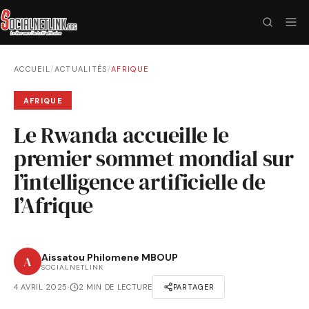
ACCUEIL
/
ACTUALITÉS
/
AFRIQUE
AFRIQUE
Le Rwanda accueille le
premier sommet mondial sur
l’intelligence artificielle de
l’Afrique
Aissatou Philomene MBOUP
A
SOCIALNETLINK
4 AVRIL 2025
·
2 MIN DE LECTURE
PARTAGER