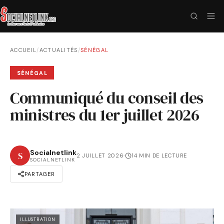
ACCUEIL
/
ACTUALITÉS
/
SÉNÉGAL
SÉNÉGAL
Communiqué du conseil des
ministres du 1er juillet 2026
Socialnetlink
S
2 JUILLET 2026
·
14 MIN DE LECTURE
SOCIALNETLINK
PARTAGER
ILLUSTRATION