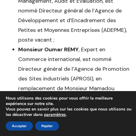
Management, Audit et Evaluation, est
nommé Directeur général de l’Agence de
Développement et d’Encadrement des
Petites et Moyennes Entreprises (ADEPME),
poste vacant ;
Monsieur
Oumar REMY
, Expert en
Commerce international, est nommé
Directeur général de l’Agence de Promotion
des Sites industriels (APROSI), en
remplacement de Monsieur Mamadou
Lamine NDIAYE.
Nous utilisons des cookies pour vous offrir la meilleure
expérience sur notre site.
Au titre du Ministère de l’Enseignement
Vous pouvez en savoir plus sur les cookies que nous utilisons ou
les désactiver dans
paramètres
.
supérieur, de la Recherche et de l’Innovation
Accepter
Rejeter
Monsieur Barka CISSE
, Manager des