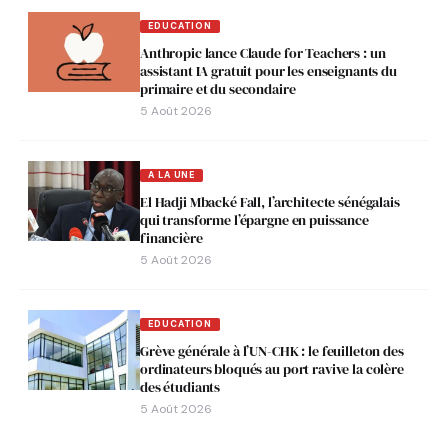
EDUCATION
Anthropic lance Claude for Teachers : un
assistant IA gratuit pour les enseignants du
primaire et du secondaire
5 Août 2026
A LA UNE
El Hadji Mbacké Fall, l’architecte sénégalais
qui transforme l’épargne en puissance
financière
5 Août 2026
EDUCATION
Grève générale à l’UN-CHK : le feuilleton des
ordinateurs bloqués au port ravive la colère
des étudiants
5 Août 2026