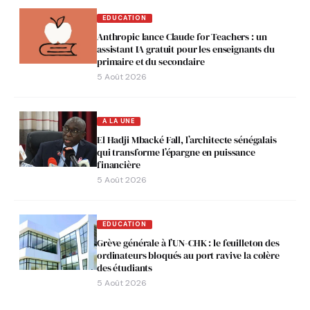
EDUCATION
Anthropic lance Claude for Teachers : un
assistant IA gratuit pour les enseignants du
primaire et du secondaire
5 Août 2026
A LA UNE
El Hadji Mbacké Fall, l’architecte sénégalais
qui transforme l’épargne en puissance
financière
5 Août 2026
EDUCATION
Grève générale à l’UN-CHK : le feuilleton des
ordinateurs bloqués au port ravive la colère
des étudiants
5 Août 2026