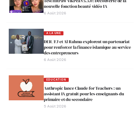
Test HitPaw VikPea v5.3.0 : Découverte de la
nouvelle fonction beauté vidéo IA
6 Août 2026
A LA UNE
DER /FJ et Al Rahma explorent un partenariat
pour renforcer la finance islamique au service
des entrepreneurs
6 Août 2026
EDUCATION
Anthropic lance Claude for Teachers : un
assistant IA gratuit pour les enseignants du
primaire et du secondaire
5 Août 2026