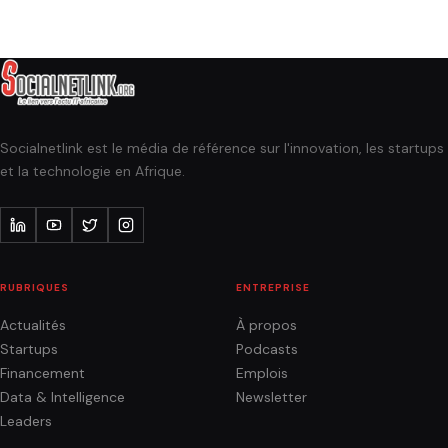
Socialnetlink est le média de référence sur l'innovation, les startups
et la technologie en Afrique.
RUBRIQUES
ENTREPRISE
Actualités
À propos
Startups
Podcasts
Financement
Emplois
Data & Intelligence
Newsletter
Leaders