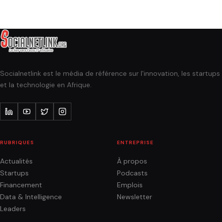
Socialnetlink est le média de référence sur l'innovation, les startups
et la technologie en Afrique.
RUBRIQUES
ENTREPRISE
Actualités
À propos
Startups
Podcasts
Financement
Emplois
Data & Intelligence
Newsletter
Leaders