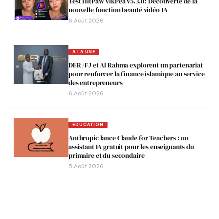
Test HitPaw VikPea v5.3.0 : Découverte de la
nouvelle fonction beauté vidéo IA
6 Août 2026
A LA UNE
DER /FJ et Al Rahma explorent un partenariat
pour renforcer la finance islamique au service
des entrepreneurs
6 Août 2026
EDUCATION
Anthropic lance Claude for Teachers : un
assistant IA gratuit pour les enseignants du
primaire et du secondaire
5 Août 2026