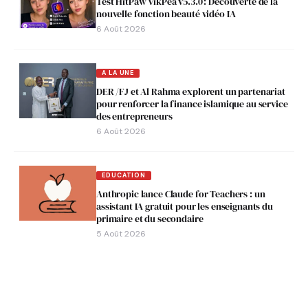
Test HitPaw VikPea v5.3.0 : Découverte de la
nouvelle fonction beauté vidéo IA
6 Août 2026
A LA UNE
DER /FJ et Al Rahma explorent un partenariat
pour renforcer la finance islamique au service
des entrepreneurs
6 Août 2026
EDUCATION
Anthropic lance Claude for Teachers : un
assistant IA gratuit pour les enseignants du
primaire et du secondaire
5 Août 2026