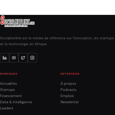
Socialnetlink est le média de référence sur l'innovation, les startups
et la technologie en Afrique.
RUBRIQUES
ENTREPRISE
Actualités
À propos
Startups
Podcasts
Financement
Emplois
Data & Intelligence
Newsletter
Leaders