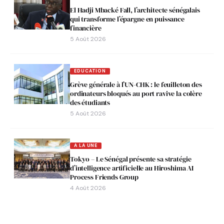
El Hadji Mbacké Fall, l’architecte sénégalais
qui transforme l’épargne en puissance
financière
5 Août 2026
EDUCATION
Grève générale à l’UN-CHK : le feuilleton des
ordinateurs bloqués au port ravive la colère
des étudiants
5 Août 2026
A LA UNE
Tokyo – Le Sénégal présente sa stratégie
d’intelligence artificielle au Hiroshima AI
Process Friends Group
4 Août 2026