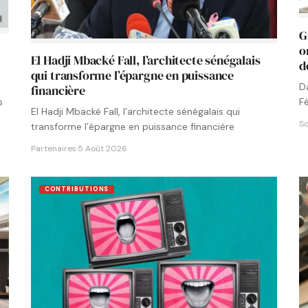
G
o
El Hadji Mbacké Fall, l’architecte sénégalais
d
qui transforme l’épargne en puissance
D
financière
F
s
El Hadji Mbacké Fall, l’architecte sénégalais qui
N
So
transforme l’épargne en puissance financière
Partenaires
·
5 Août 2026
CONTRIBUTIONS