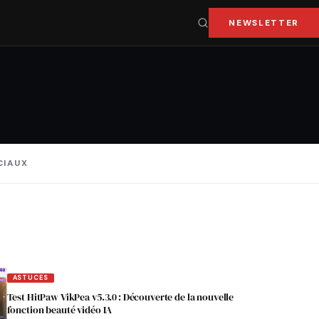
NEWSLETTER
CIAUX
ASTUCES
Test HitPaw VikPea v5.3.0 : Découverte de la nouvelle
fonction beauté vidéo IA