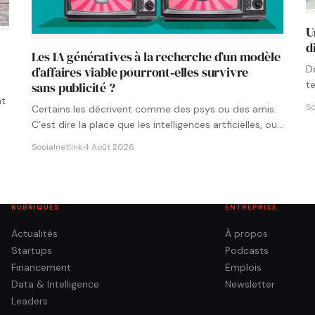
U
d
Les IA génératives à la recherche d’un modèle
D
d’affaires viable pourront‑elles survivre
t
sans publicité ?
p
nt
So
Certains les décrivent comme des psys ou des amis.
C’est dire la place que les intelligences artficielles, ou…
Socialnetlink
·
4 Août 2026
RUBRIQUES
ENTREPRISE
Actualités
À propos
Startups
Podcasts
Financement
Emplois
Data & Intelligence
Newsletter
Leaders