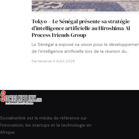
Tokyo – Le Sénégal présente sa stratégie
d’intelligence artificielle au Hiroshima AI
Process Friends Group
Le Sénégal a exposé sa vision pour le développeme
de l’intelligence artificielle lors de la réunion du
groupe…
Partenaires
·
4 Août 2026
Socialnetlink est le média de référence sur
l'innovation, les startups et la technologie en
Afrique.