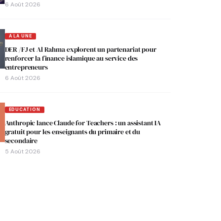
6 Août 2026
A LA UNE
DER /FJ et Al Rahma explorent un partenariat pour
renforcer la finance islamique au service des
entrepreneurs
6 Août 2026
EDUCATION
Anthropic lance Claude for Teachers : un assistant IA
gratuit pour les enseignants du primaire et du
secondaire
5 Août 2026