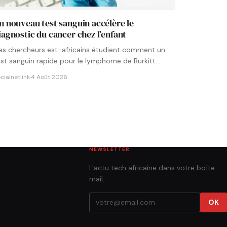
n nouveau test sanguin accélère le
iagnostic du cancer chez l’enfant
es chercheurs est-africains étudient comment un
est sanguin rapide pour le lymphome de Burkitt
ourrait être intégré aux…
cialnetlink
·
4 Août 2026
NEWSLETTER
L'actu tech africaine dans votre boîte
mail.
OK