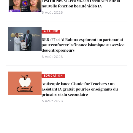
Test HitPaw VikPea v5.3.0 : Découverte de la
nouvelle fonction beauté vidéo IA
6 Août 2026
A LA UNE
DER /FJ et Al Rahma explorent un partenariat
pour renforcer la finance islamique au service
des entrepreneurs
6 Août 2026
EDUCATION
Anthropic lance Claude for Teachers : un
assistant IA gratuit pour les enseignants du
primaire et du secondaire
5 Août 2026