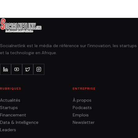
Socialnetlink est le média de référence sur l'innovation, les startups
et la technologie en Afrique.
RUBRIQUES
ENTREPRISE
Actualités
À propos
Startups
Podcasts
Financement
Emplois
Data & Intelligence
Newsletter
Leaders