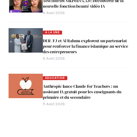
Test HitPaw VikPea v5.3.0 : Découverte de la
nouvelle fonction beauté vidéo IA
6 Août 2026
A LA UNE
DER /FJ et Al Rahma explorent un partenariat
pour renforcer la finance islamique au service
des entrepreneurs
6 Août 2026
EDUCATION
Anthropic lance Claude for Teachers : un
assistant IA gratuit pour les enseignants du
primaire et du secondaire
5 Août 2026