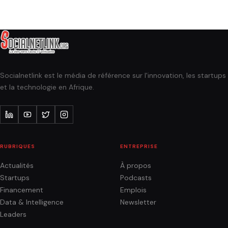
Socialnetlink est le média de référence sur l'innovation, les startups
et la technologie en Afrique.
RUBRIQUES
ENTREPRISE
Actualités
À propos
Startups
Podcasts
Financement
Emplois
Data & Intelligence
Newsletter
Leaders