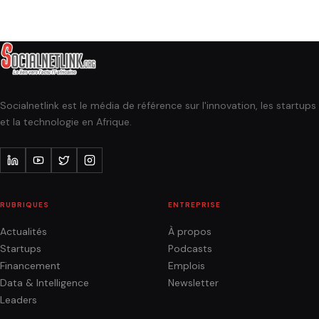
Socialnetlink est le média de référence sur l'innovation, les startups
et la technologie en Afrique.
RUBRIQUES
ENTREPRISE
Actualités
À propos
Startups
Podcasts
Financement
Emplois
Data & Intelligence
Newsletter
Leaders