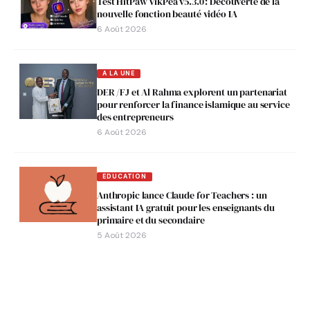
Test HitPaw VikPea v5.3.0 : Découverte de la
nouvelle fonction beauté vidéo IA
6 Août 2026
A LA UNE
DER /FJ et Al Rahma explorent un partenariat
pour renforcer la finance islamique au service
des entrepreneurs
6 Août 2026
EDUCATION
Anthropic lance Claude for Teachers : un
assistant IA gratuit pour les enseignants du
primaire et du secondaire
5 Août 2026