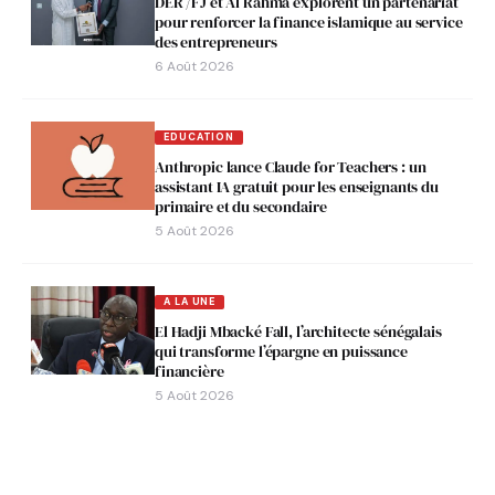
DER /FJ et Al Rahma explorent un partenariat
pour renforcer la finance islamique au service
des entrepreneurs
6 Août 2026
EDUCATION
Anthropic lance Claude for Teachers : un
assistant IA gratuit pour les enseignants du
primaire et du secondaire
5 Août 2026
A LA UNE
El Hadji Mbacké Fall, l’architecte sénégalais
qui transforme l’épargne en puissance
financière
5 Août 2026