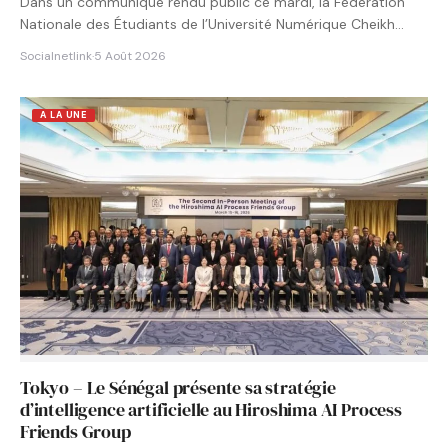
Dans un communiqué rendu public ce mardi, la Fédération
Nationale des Étudiants de l’Université Numérique Cheikh
Hamidou KANE…
Socialnetlink
·
5 Août 2026
A LA UNE
Tokyo – Le Sénégal présente sa stratégie
d’intelligence artificielle au Hiroshima AI Process
Friends Group