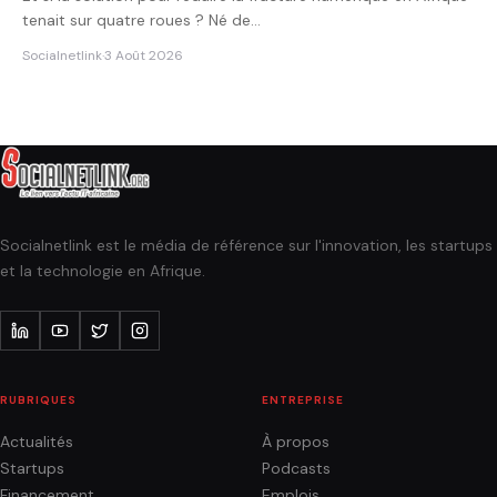
tenait sur quatre roues ? Né de…
Socialnetlink
·
3 Août 2026
Socialnetlink est le média de référence sur l'innovation, les startups
et la technologie en Afrique.
RUBRIQUES
ENTREPRISE
Actualités
À propos
Startups
Podcasts
Financement
Emplois