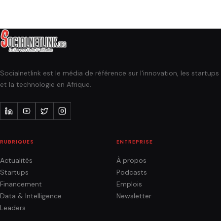
Socialnetlink est le média de référence sur l'innovation, les startups
et la technologie en Afrique.
RUBRIQUES
ENTREPRISE
Actualités
À propos
Startups
Podcasts
Financement
Emplois
Data & Intelligence
Newsletter
Leaders