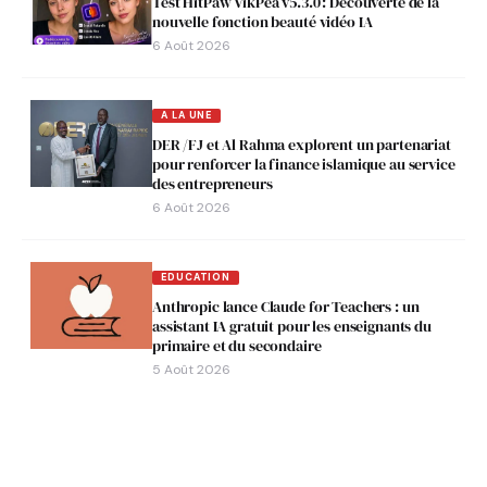
Test HitPaw VikPea v5.3.0 : Découverte de la
nouvelle fonction beauté vidéo IA
6 Août 2026
A LA UNE
DER /FJ et Al Rahma explorent un partenariat
pour renforcer la finance islamique au service
des entrepreneurs
6 Août 2026
EDUCATION
Anthropic lance Claude for Teachers : un
assistant IA gratuit pour les enseignants du
primaire et du secondaire
5 Août 2026