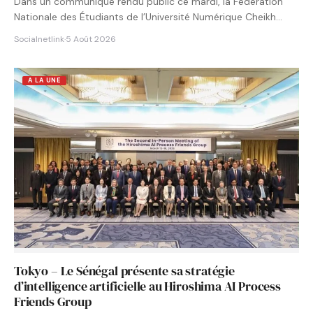
Dans un communiqué rendu public ce mardi, la Fédération
Nationale des Étudiants de l’Université Numérique Cheikh
Hamidou KANE…
Socialnetlink
·
5 Août 2026
A LA UNE
Tokyo – Le Sénégal présente sa stratégie
d’intelligence artificielle au Hiroshima AI Process
Friends Group