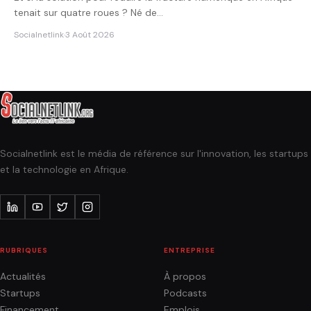
tenait sur quatre roues ? Né de…
Socialnetlink
·
3 Août 2026
Socialnetlink est le média de référence sur l'innovation, les startups
et la technologie en Afrique.
RUBRIQUES
ENTREPRISE
Actualités
À propos
Startups
Podcasts
Financement
Emplois