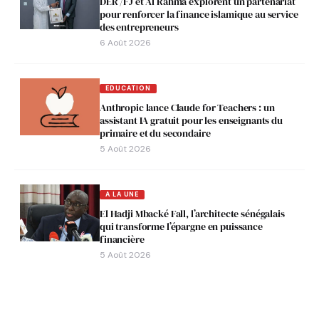
DER /FJ et Al Rahma explorent un partenariat
pour renforcer la finance islamique au service
des entrepreneurs
6 Août 2026
EDUCATION
Anthropic lance Claude for Teachers : un
assistant IA gratuit pour les enseignants du
primaire et du secondaire
5 Août 2026
A LA UNE
El Hadji Mbacké Fall, l’architecte sénégalais
qui transforme l’épargne en puissance
financière
5 Août 2026