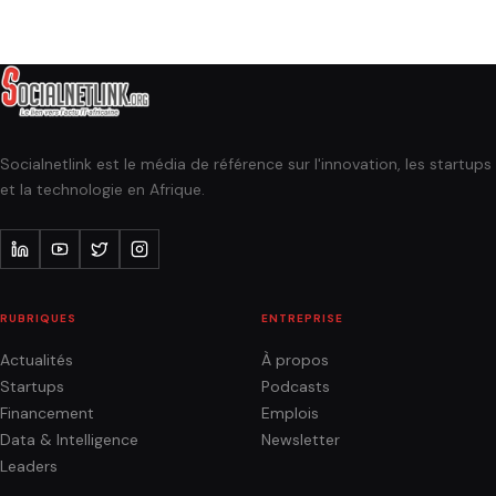
Socialnetlink est le média de référence sur l'innovation, les startups
et la technologie en Afrique.
RUBRIQUES
ENTREPRISE
Actualités
À propos
Startups
Podcasts
Financement
Emplois
Data & Intelligence
Newsletter
Leaders