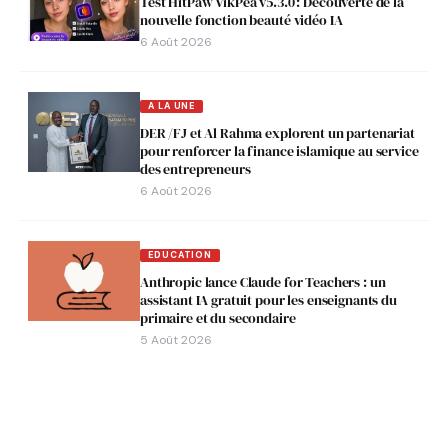
Test HitPaw VikPea v5.3.0 : Découverte de la
nouvelle fonction beauté vidéo IA
6 Août 2026
A LA UNE
DER /FJ et Al Rahma explorent un partenariat
pour renforcer la finance islamique au service
des entrepreneurs
6 Août 2026
EDUCATION
Anthropic lance Claude for Teachers : un
assistant IA gratuit pour les enseignants du
primaire et du secondaire
5 Août 2026