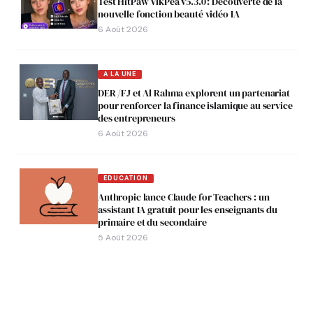
Test HitPaw VikPea v5.3.0 : Découverte de la
nouvelle fonction beauté vidéo IA
6 Août 2026
A LA UNE
DER /FJ et Al Rahma explorent un partenariat
pour renforcer la finance islamique au service
des entrepreneurs
6 Août 2026
EDUCATION
Anthropic lance Claude for Teachers : un
assistant IA gratuit pour les enseignants du
primaire et du secondaire
5 Août 2026