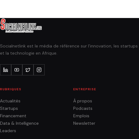
Socialnetlink est le média de référence sur l'innovation, les startups
et la technologie en Afrique.
RUBRIQUES
ENTREPRISE
Actualités
À propos
Startups
Podcasts
Financement
Emplois
Data & Intelligence
Newsletter
Leaders