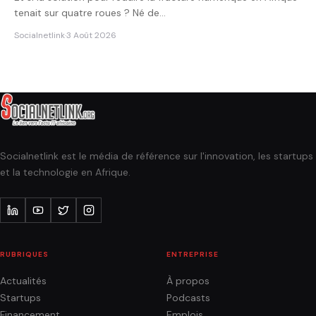
tenait sur quatre roues ? Né de…
Socialnetlink
·
3 Août 2026
Socialnetlink est le média de référence sur l'innovation, les startups
et la technologie en Afrique.
RUBRIQUES
ENTREPRISE
Actualités
À propos
Startups
Podcasts
Financement
Emplois