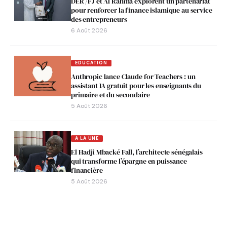
DER /FJ et Al Rahma explorent un partenariat
pour renforcer la finance islamique au service
des entrepreneurs
6 Août 2026
EDUCATION
Anthropic lance Claude for Teachers : un
assistant IA gratuit pour les enseignants du
primaire et du secondaire
5 Août 2026
A LA UNE
El Hadji Mbacké Fall, l’architecte sénégalais
qui transforme l’épargne en puissance
financière
5 Août 2026