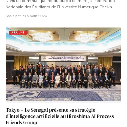
Dans un communiqué rendu public ce mardi, la Fédération
Nationale des Étudiants de l’Université Numérique Cheikh
Hamidou KANE…
Socialnetlink
·
5 Août 2026
A LA UNE
Tokyo – Le Sénégal présente sa stratégie
d’intelligence artificielle au Hiroshima AI Process
Friends Group