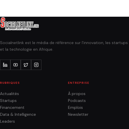
Socialnetlink est le média de référence sur l'innovation, les startups
et la technologie en Afrique.
RUBRIQUES
ENTREPRISE
Actualités
À propos
Startups
Podcasts
Financement
Emplois
Data & Intelligence
Newsletter
Leaders