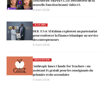
Test HitPaw VikPea v5.3.0 : Découverte de la
nouvelle fonction beauté vidéo IA
6 Août 2026
A LA UNE
DER /FJ et Al Rahma explorent un partenariat
pour renforcer la finance islamique au service
des entrepreneurs
6 Août 2026
EDUCATION
Anthropic lance Claude for Teachers : un
assistant IA gratuit pour les enseignants du
primaire et du secondaire
5 Août 2026