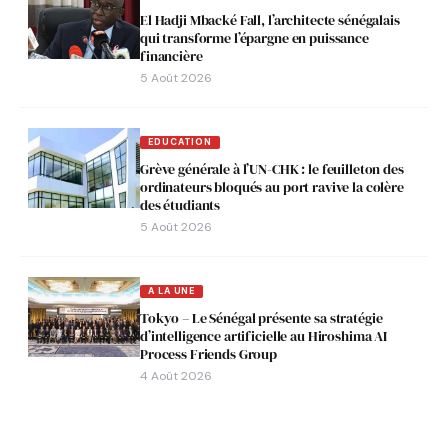
El Hadji Mbacké Fall, l’architecte sénégalais
qui transforme l’épargne en puissance
financière
5 Août 2026
EDUCATION
Grève générale à l’UN-CHK : le feuilleton des
ordinateurs bloqués au port ravive la colère
des étudiants
5 Août 2026
A LA UNE
Tokyo – Le Sénégal présente sa stratégie
d’intelligence artificielle au Hiroshima AI
Process Friends Group
4 Août 2026