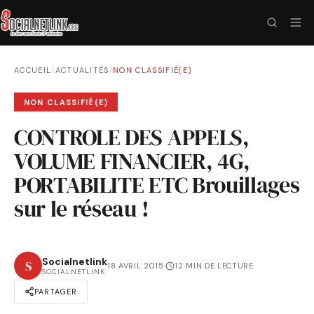
ACCUEIL
/
ACTUALITÉS
/
NON CLASSIFIÉ(E)
NON CLASSIFIÉ(E)
CONTROLE DES APPELS,
VOLUME FINANCIER, 4G,
PORTABILITE ETC Brouillages
sur le réseau !
Socialnetlink
S
18 AVRIL 2015
·
12 MIN DE LECTURE
SOCIALNETLINK
PARTAGER