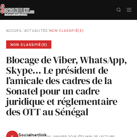
ACCUEIL
/
ACTUALITÉS
/
NON CLASSIFIÉ(E)
NON CLASSIFIÉ(E)
Blocage de Viber, WhatsApp,
Skype… Le président de
l’amicale des cadres de la
Sonatel pour un cadre
juridique et réglementaire
des OTT au Sénégal
Socialnetlink
S
16 JANVIER 2016
·
2 MIN DE LECTURE