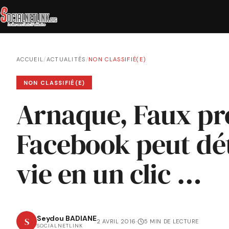
ACCUEIL
/
ACTUALITÉS
/
NON CLASSIFIÉ(E)
NON CLASSIFIÉ(E)
Arnaque, Faux pr
Facebook peut dét
vie en un clic …
Seydou BADIANE
S
2 AVRIL 2016
·
5 MIN DE LECTURE
SOCIALNETLINK