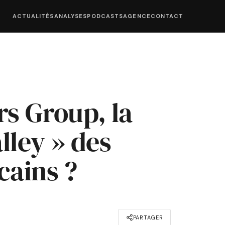
ACTUALITÉS
ANALYSES
PODCASTS
AGENCE
CONTACT
rs Group, la
alley » des
cains ?
PARTAGER