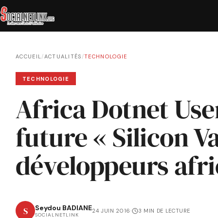
ACCUEIL
/
ACTUALITÉS
/
TECHNOLOGIE
TECHNOLOGIE
Africa Dotnet Use
future « Silicon V
développeurs afri
Seydou BADIANE
S
24 JUIN 2016
·
3 MIN DE LECTURE
SOCIALNETLINK