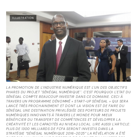
ILLUSTRATION
LA PROMOTION DE L'INDUSTRIE NUMÉRIQUE EST L'UN DES OBJECTIFS
PHARES DU PROJET "SÉNÉGAL NUMÉRIQUE''. C'EST POURQUOI L'ETAT DU
SÉNÉGAL COMPTE BEAUCOUP INVESTIR DANS CE DOMAINE. CECI À
TRAVERS UN PROGRAMME DÉNOMMÉ « START-UP SÉNÉGAL » QUI SERA
LANCÉ TRÈS PROCHAINEMENT ET DONT LA VISION EST DE FAIRE DU
SÉNÉGAL UNE DESTINATION PRIVILÉGIÉE DES PORTEURS DE PROJETS
NUMÉRIQUES INNOVANTS À TRAVERS LE MONDE POUR MIEUX
BÉNÉFICIER DU TRANSFERT DE COMPÉTENCES ET DÉVELOPPER LA
CRÉATIVITÉ ET LES CAPACITÉS AU NIVEAU LOCAL. LIRE AUSSI L'ARTICLE:
PLUS DE 1300 MILLIARDS DE FCFA SERONT INVESTIS DANS LA
STRATÉGIE “SÉNÉGAL NUMÉRIQUE 2016-2025” LA RÉVÉLATION A ÉTÉ