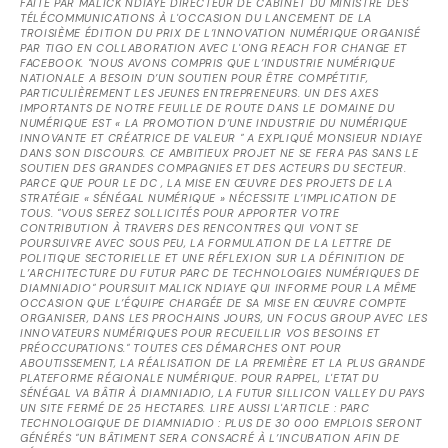
FAITE PAR MALICK NDIAYE DIRECTEUR DE CABINET DU MINISTRE DES
TÉLÉCOMMUNICATIONS À L'OCCASION DU LANCEMENT DE LA
TROISIÈME ÉDITION DU PRIX DE L’INNOVATION NUMÉRIQUE ORGANISÉ
PAR TIGO EN COLLABORATION AVEC L'ONG REACH FOR CHANGE ET
FACEBOOK. "NOUS AVONS COMPRIS QUE L’INDUSTRIE NUMÉRIQUE
NATIONALE A BESOIN D’UN SOUTIEN POUR ÊTRE COMPÉTITIF,
PARTICULIÈREMENT LES JEUNES ENTREPRENEURS. UN DES AXES
IMPORTANTS DE NOTRE FEUILLE DE ROUTE DANS LE DOMAINE DU
NUMÉRIQUE EST « LA PROMOTION D’UNE INDUSTRIE DU NUMÉRIQUE
INNOVANTE ET CRÉATRICE DE VALEUR " A EXPLIQUÉ MONSIEUR NDIAYE
DANS SON DISCOURS. CE AMBITIEUX PROJET NE SE FERA PAS SANS LE
SOUTIEN DES GRANDES COMPAGNIES ET DES ACTEURS DU SECTEUR.
PARCE QUE POUR LE DC , LA MISE EN ŒUVRE DES PROJETS DE LA
STRATÉGIE « SÉNÉGAL NUMÉRIQUE » NÉCESSITE L’IMPLICATION DE
TOUS. "VOUS SEREZ SOLLICITÉS POUR APPORTER VOTRE
CONTRIBUTION À TRAVERS DES RENCONTRES QUI VONT SE
POURSUIVRE AVEC SOUS PEU, LA FORMULATION DE LA LETTRE DE
POLITIQUE SECTORIELLE ET UNE RÉFLEXION SUR LA DÉFINITION DE
L’ARCHITECTURE DU FUTUR PARC DE TECHNOLOGIES NUMÉRIQUES DE
DIAMNIADIO" POURSUIT MALICK NDIAYE QUI INFORME POUR LA MÊME
OCCASION QUE L’ÉQUIPE CHARGÉE DE SA MISE EN ŒUVRE COMPTE
ORGANISER, DANS LES PROCHAINS JOURS, UN FOCUS GROUP AVEC LES
INNOVATEURS NUMÉRIQUES POUR RECUEILLIR VOS BESOINS ET
PRÉOCCUPATIONS." TOUTES CES DÉMARCHES ONT POUR
ABOUTISSEMENT, LA RÉALISATION DE LA PREMIÈRE ET LA PLUS GRANDE
PLATEFORME RÉGIONALE NUMÉRIQUE. POUR RAPPEL, L'ETAT DU
SÉNÉGAL VA BÂTIR À DIAMNIADIO, LA FUTUR SILLICON VALLEY DU PAYS
UN SITE FERMÉ DE 25 HECTARES. LIRE AUSSI L'ARTICLE : PARC
TECHNOLOGIQUE DE DIAMNIADIO : PLUS DE 30 000 EMPLOIS SERONT
GÉNÉRÉS "UN BÂTIMENT SERA CONSACRÉ À L’INCUBATION AFIN DE