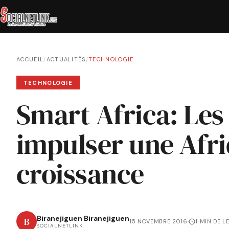
ACCUEIL
/
ACTUALITÉS
/
TECHNOLOGIE
TECHNOLOGIE
Smart Africa: Les
impulser une Afr
croissance
Biranejiguen Biranejiguen
B
15 NOVEMBRE 2016
·
1 MIN DE L
SOCIALNETLINK