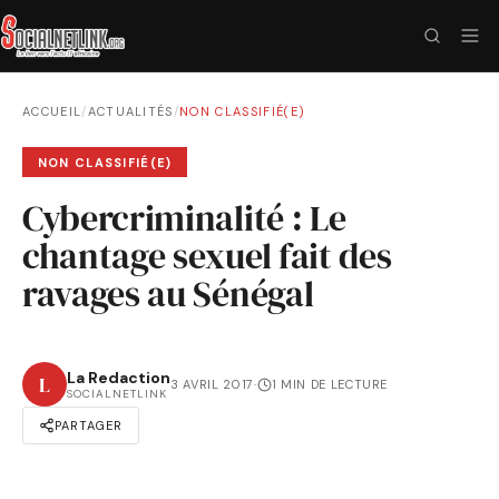
ACCUEIL
/
ACTUALITÉS
/
NON CLASSIFIÉ(E)
NON CLASSIFIÉ(E)
Cybercriminalité : Le
chantage sexuel fait des
ravages au Sénégal
La Redaction
L
3 AVRIL 2017
·
1 MIN DE LECTURE
SOCIALNETLINK
PARTAGER