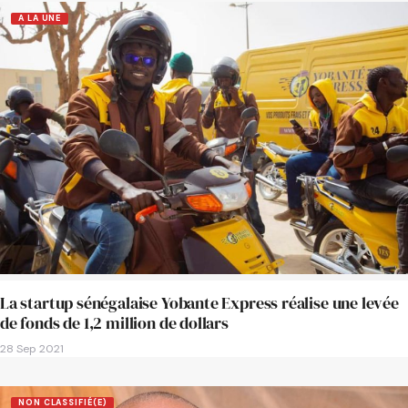
A LA UNE
La startup sénégalaise Yobante Express réalise une levée
de fonds de 1,2 million de dollars
28 Sep 2021
NON CLASSIFIÉ(E)