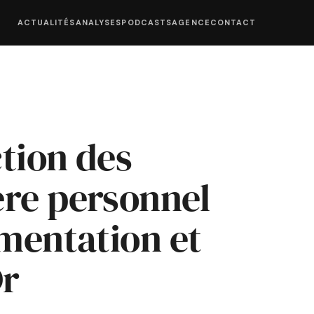
ACTUALITÉS
ANALYSES
PODCASTS
AGENCE
CONTACT
ction des
ère personnel
ementation et
Dr