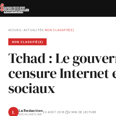
ACCUEIL
/
ACTUALITÉS
/
NON CLASSIFIÉ(E)
NON CLASSIFIÉ(E)
Tchad : Le gouve
censure Internet 
sociaux
La Redaction
L
23 AOÛT 2018
·
2 MIN DE LECTURE
SOCIALNETLINK